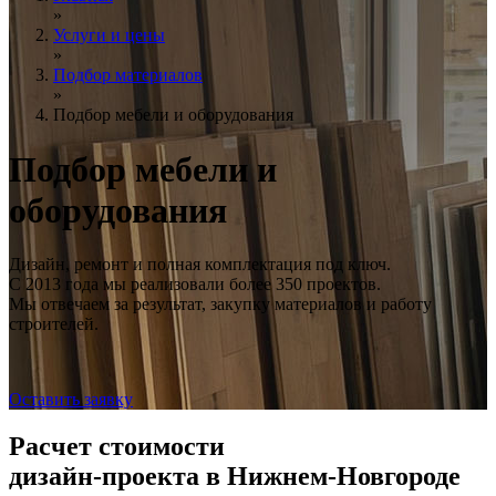
»
Услуги и цены
»
Подбор материалов
»
Подбор мебели и оборудования
Подбор
мебели и
оборудования
Дизайн, ремонт и полная комплектация под ключ.
С 2013 года мы реализовали более 350 проектов.
Мы отвечаем за результат, закупку материалов и работу
строителей.
Оставить заявку
Расчет стоимости
дизайн-проекта в Нижнем-Новгороде